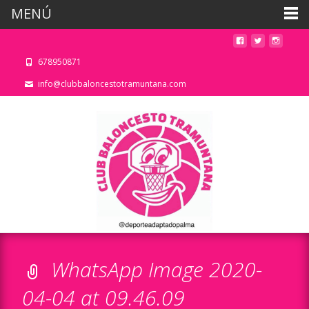
MENÚ
678950871
info@clubbaloncestotramuntana.com
WhatsApp Image 2020-
04-04 at 09.46.09