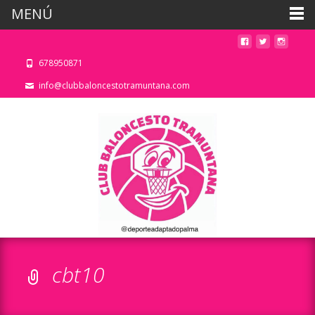
MENÚ
678950871
info@clubbaloncestotramuntana.com
cbt10