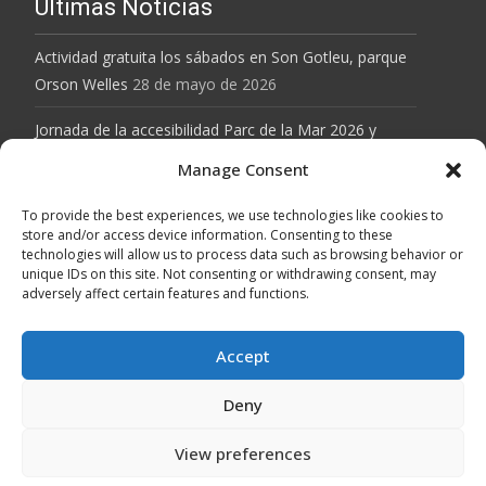
Ultimas Noticias
Actividad gratuita los sábados en Son Gotleu, parque
Orson Welles
28 de mayo de 2026
Jornada de la accesibilidad Parc de la Mar 2026 y
actividad gratuita el Parque Orson Welles de Son
Manage Consent
Gotleu
28 de mayo de 2026
To provide the best experiences, we use technologies like cookies to
Baloncesto inclusivo en Son Gotleu, sábados de 10 a
store and/or access device information. Consenting to these
technologies will allow us to process data such as browsing behavior or
12h
12 de abril de 2026
unique IDs on this site. Not consenting or withdrawing consent, may
adversely affect certain features and functions.
MALLORCA GRAVEL SERIES
12 de abril de 2026
MARXA LLEVANT 2026
12 de abril de 2026
Accept
Deny
Copyright © Club Baloncesto Tramuntana
View preferences
Funciona con WordPress
, tema
i-excel
por TemplatesNext.