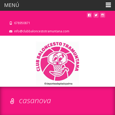
MENÚ
678950871
info@clubbaloncestotramuntana.com
casanova