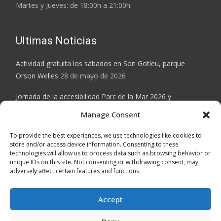
Martes y Jueves: de 18:00h a 21:00h.
Ultimas Noticias
Actividad gratuita los sábados en Son Gotleu, parque
Orson Welles
28 de mayo de 2026
Jornada de la accesibilidad Parc de la Mar 2026 y
actividad gratuita el Parque Orson Welles de Son
Manage Consent
Gotleu
28 de mayo de 2026
To provide the best experiences, we use technologies like cookies to
Baloncesto inclusivo en Son Gotleu, sábados de 10 a
store and/or access device information. Consenting to these
technologies will allow us to process data such as browsing behavior or
12h
12 de abril de 2026
unique IDs on this site. Not consenting or withdrawing consent, may
adversely affect certain features and functions.
MALLORCA GRAVEL SERIES
12 de abril de 2026
MARXA LLEVANT 2026
12 de abril de 2026
Accept