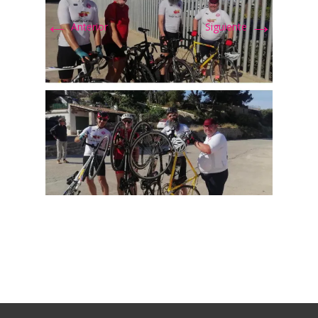
←
→
Anterior
Siguiente