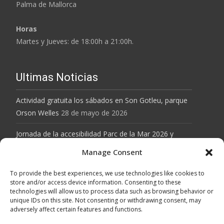
Palma de Mallorca
Horas
Martes y Jueves: de 18:00h a 21:00h.
Ultimas Noticias
Actividad gratuita los sábados en Son Gotleu, parque
Orson Welles
28 de mayo de 2026
Jornada de la accesibilidad Parc de la Mar 2026 y
actividad gratuita el Parque Orson Welles de Son
Manage Consent
Gotleu
28 de mayo de 2026
To provide the best experiences, we use technologies like cookies to
Baloncesto inclusivo en Son Gotleu, sábados de 10 a
store and/or access device information. Consenting to these
technologies will allow us to process data such as browsing behavior or
12h
12 de abril de 2026
unique IDs on this site. Not consenting or withdrawing consent, may
adversely affect certain features and functions.
MALLORCA GRAVEL SERIES
12 de abril de 2026