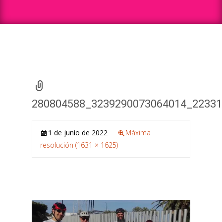
280804588_3239290073064014_2233
1 de junio de 2022
Máxima
resolución (1631 × 1625)