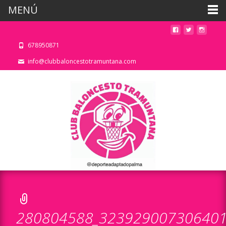
MENÚ
678950871
info@clubbaloncestotramuntana.com
280804588_323929007306401